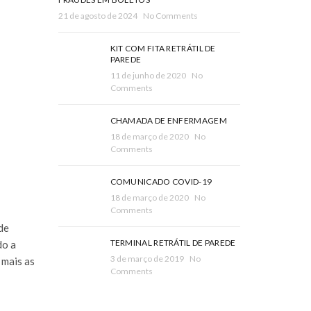
21 de agosto de 2024
No Comments
KIT COM FITA RETRÁTIL DE
PAREDE
11 de junho de 2020
No
Comments
CHAMADA DE ENFERMAGEM
18 de março de 2020
No
Comments
COMUNICADO COVID-19
18 de março de 2020
No
Comments
de
TERMINAL RETRÁTIL DE PAREDE
do a
3 de março de 2019
No
 mais as
Comments