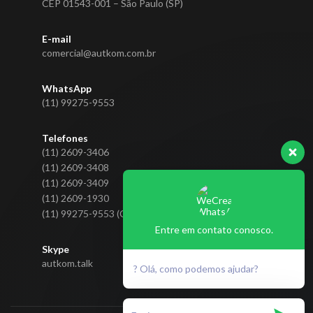
CEP 01543-001 – São Paulo (SP)
E-mail
comercial@autkom.com.br
WhatsApp
(11) 99275-9553
Telefones
(11) 2609-3406
(11) 2609-3408
(11) 2609-3409
(11) 2609-1930
(11) 99275-9553 (CLARO)
Entre em contato conosco.
Skype
autkom.talk
? Olá, como podemos ajudar?