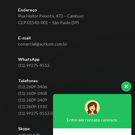
Endereço
Rua Heitor Peixoto, 473 – Cambuci
CEP 01543-001 – São Paulo (SP)
E-mail
comercial@autkom.com.br
WhatsApp
(11) 99275-9553
Telefones
(11) 2609-3406
(11) 2609-3408
(11) 2609-3409
(11) 2609-1930
(11) 99275-9553 (CLARO)
Entre em contato conosco.
Skype
autkom.talk