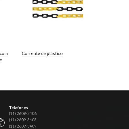
 com
Corrente de plástico
Painel de s
w
Telefones
(11) 2609-3406
(11) 2609-3408
(11) 2609-3409