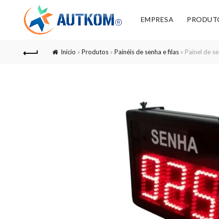
EMPRESA
PRODUT
Início
»
Produtos
»
Painéis de senha e filas
»
Painel de s