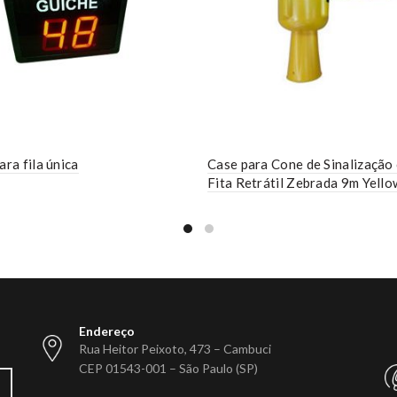
ara fila única
Case para Cone de Sinalização
Fita Retrátil Zebrada 9m Yello
Endereço
Rua Heitor Peixoto, 473 – Cambuci
CEP 01543-001 – São Paulo (SP)