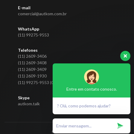
E-mail
comercial@autkom.com.br
WhatsApp
(11) 99275-9553
Telefones
(11) 2609-3406
(11) 2609-3408
(11) 2609-3409
(11) 2609-1930
(11) 99275-9553 (CLARO)
Entre em contato conosco.
Skype
autkom.talk
? Olá, como podemos ajudar?
© 2020 Autkom.