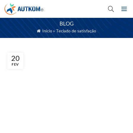
BLOG
Início
»
Teclado de satisfação
20
FEV